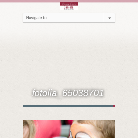
fotolia_65038701